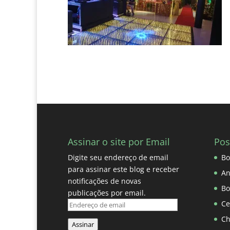
Assinar o site por Email
Pos
Digite seu endereço de email
Bo
para assinar este blog e receber
An
notificações de novas
Bo
publicações por email.
Ce
Endereço
de
Ch
Assinar
email