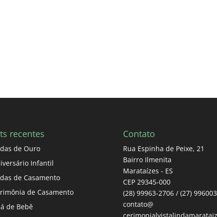
ts recentes
Contato
das de Ouro
Rua Espinha de Peixe, 21
Bairro Ilmenita
iversário Infantil
Marataízes - ES
das de Casamento
CEP 29345-000
rimônia de Casamento
(28) 99963-2706 / (27) 99600
contato@
á de Bebê
cerimonialvistalindamarataiz