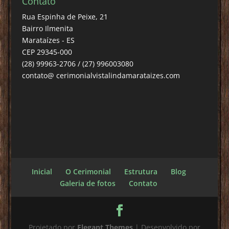
Contato
Rua Espinha de Peixe, 21
Bairro Ilmenita
Marataízes - ES
CEP 29345-000
(28) 99963-2706 / (27) 996003080
contato@ cerimonialvistalindamarataizes.com
Inicial
O Cerimonial
Estrutura
Blog
Galeria de fotos
Contato
Projetado por
Elegant Themes
| Desenvolvido por