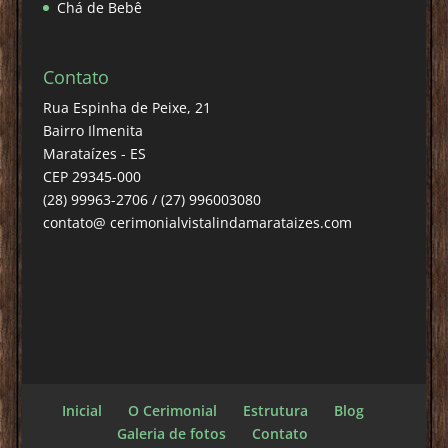
Chá de Bebê
Contato
Rua Espinha de Peixe, 21
Bairro Ilmenita
Marataízes - ES
CEP 29345-000
(28) 99963-2706 / (27) 996003080
contato@ cerimonialvistalindamarataizes.com
Inicial
O Cerimonial
Estrutura
Blog
Galeria de fotos
Contato