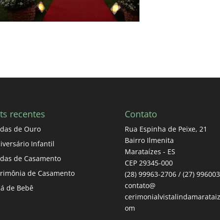
ts recentes
Contato
das de Ouro
Rua Espinha de Peixe, 21
Bairro Ilmenita
iversário Infantil
Marataízes - ES
das de Casamento
CEP 29345-000
rimônia de Casamento
(28) 99963-2706 / (27) 99600
contato@
á de Bebê
cerimonialvistalindamarataiz
om