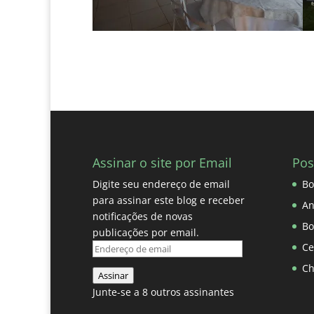
Assinar o site por Email
Pos
Digite seu endereço de email
Bo
para assinar este blog e receber
An
notificações de novas
Bo
publicações por email.
Ce
Endereço
de
Ch
Assinar
email
Junte-se a 8 outros assinantes